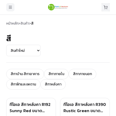
หน้าหลัก
>
สินค้า
>
สี
สี
สีทาบ้าน สีทาอาคาร
สีทาภายใน
สีทาภายนอก
สีทาฝ้าและเพดาน
สีทาหลังคา
ทีโอเอ สีทาหลังคา R192
ทีโอเอ สีทาหลังคา R390
Sunny Red ขนาด
Rustic Green ขนาด