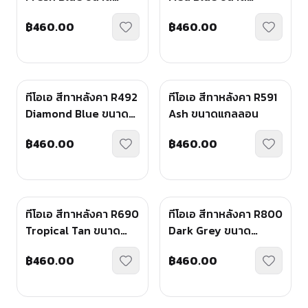
แกลลอน
แกลลอน
฿460.00
฿460.00
ทีโอเอ สีทาหลังคา R492
ทีโอเอ สีทาหลังคา R591
Diamond Blue ขนาด
Ash ขนาดแกลลอน
แกลลอน
฿460.00
฿460.00
ทีโอเอ สีทาหลังคา R690
ทีโอเอ สีทาหลังคา R800
Tropical Tan ขนาด
Dark Grey ขนาด
แกลลอน
แกลลอน
฿460.00
฿460.00