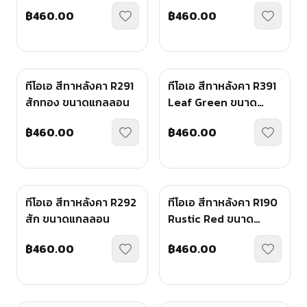
แกลลอน
แกลลอน
฿460.00
฿460.00
ทีโอเอ สีทาหลังคา R291
ทีโอเอ สีทาหลังคา R391
สักทอง ขนาดแกลลอน
Leaf Green ขนาด
แกลลอน
฿460.00
฿460.00
ทีโอเอ สีทาหลังคา R292
ทีโอเอ สีทาหลังคา R190
สัก ขนาดแกลลอน
Rustic Red ขนาด
แกลลอน
฿460.00
฿460.00